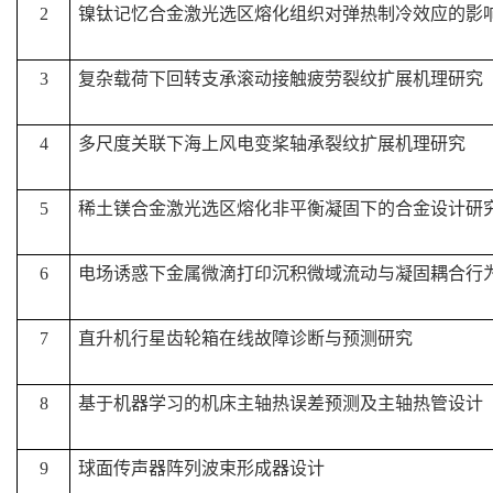
2
镍钛记忆合金激光选区熔化组织对弹热制冷效应的影
3
复杂载荷下回转支承滚动接触疲劳裂纹扩展机理研究
4
多尺度关联下海上风电变桨轴承裂纹扩展机理研究
5
稀土镁合金激光选区熔化非平衡凝固下的合金设计研
6
电场诱惑下金属微滴打印沉积微域流动与凝固耦合行
7
直升机行星齿轮箱在线故障诊断与预测研究
8
基于机器学习的机床主轴热误差预测及主轴热管设计
9
球面传声器阵列波束形成器设计