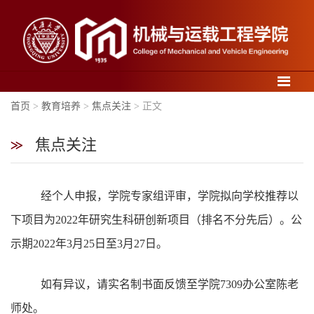
导航
首页
>
教育培养
>
焦点关注
> 正文
焦点关注
学
经个人申报，学院专家组评审，学院拟向学校推荐以
院
概
下项目为
2022
年研究生科研创新项目（排名不分先后）。公
况
示期
2022
年
3
月
25
日至
3
月
27
日。
如有异议，请实名制书面反馈至学院
7309
办公室陈老
师处。